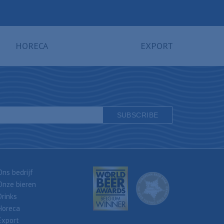
HORECA
EXPORT
Ons bedrijf
Onze bieren
Drinks
Horeca
Export