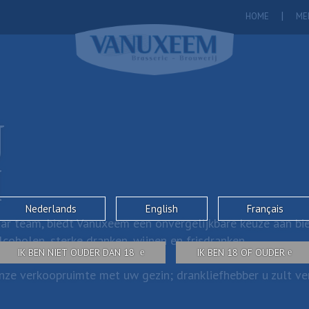
HOME
ME
J
M
Nederlands
English
Français
ar team, biedt Vanuxeem een onvergelijkbare keuze aan bie
coholen, sterke dranken, wijnen en frisdranken.
IK BEN NIET OUDER DAN 18
IK BEN 18 OF OUDER
ze verkoopruimte met uw gezin; drankliefhebber u zult verr