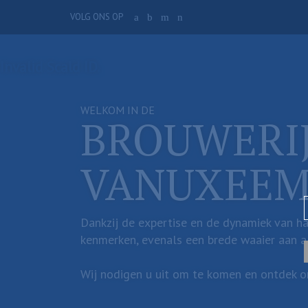
Overslaan
VOLG ONS OP
a
b
m
n
en
naar
de
Invalid Scald ID.
inhoud
gaan
WELKOM IN DE
BROUWERI
VANUXEE
Dankzij de expertise en de dynamiek van ha
kenmerken, evenals een brede waaier aan al
Wij nodigen u uit om te komen en ontdek on