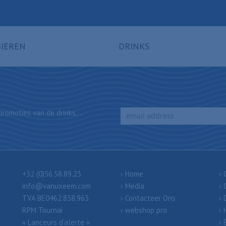
BIEREN
DRINKS
romoties van de drinks,...
+32 (0)56.58.89.23
Home
info@vanuxeem.com
Media
TVA BE0462.838.963
Contacteer Ons
RPM Tournai
webshop pro
« Lanceurs d’alerte »