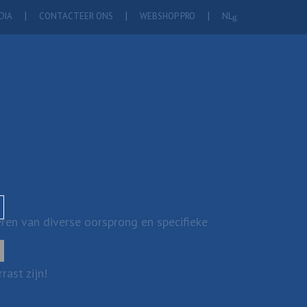
DIA
CONTACTEER ONS
WEBSHOP PRO
NL
ren van diverse oorsprong en specifieke
ast zijn!