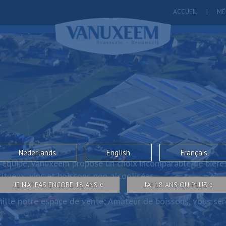
ACCUEIL
MÉ
M
Nederlands
English
Français
 équipe, Vanuxeem propose un choix incomparable de bières
itueux, vins et boissons non alcoolisées.
JE N’AI PAS ENCORE 18 ANS
J’AI 18 ANS OU PLUS
ille notre espace de vente; Amateur de boissons, vous sere