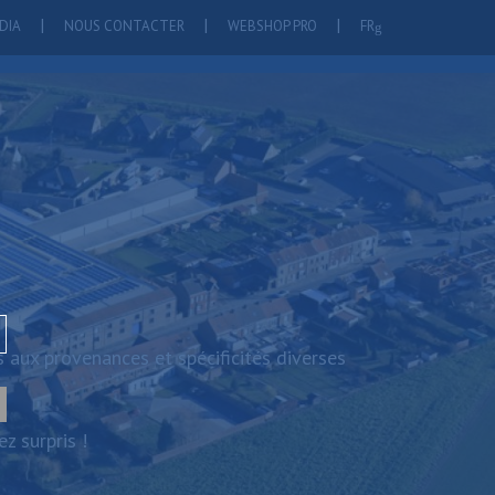
DIA
NOUS CONTACTER
WEBSHOP PRO
FR
 aux provenances et spécificités diverses
z surpris !