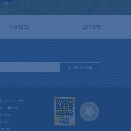
HORECA
EXPORT
Notre société
Nos bières
Drinks
Horeca
Export