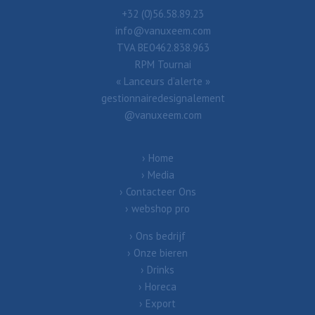
+32 (0)56.58.89.23
info@vanuxeem.com
TVA BE0462.838.963
RPM Tournai
« Lanceurs d’alerte »
gestionnairedesignalement
@vanuxeem.com
Home
Media
Contacteer Ons
webshop pro
Ons bedrijf
Onze bieren
Drinks
Horeca
Export