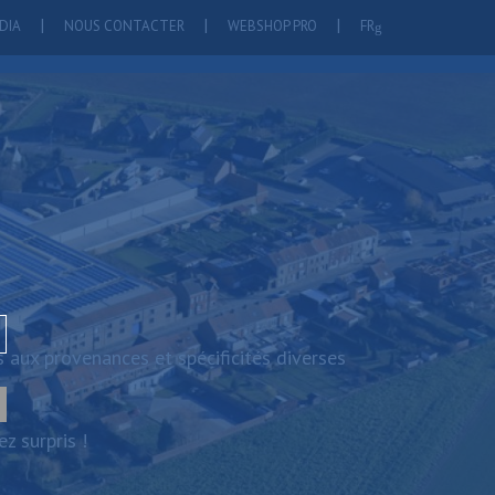
DIA
NOUS CONTACTER
WEBSHOP PRO
FR
 aux provenances et spécificités diverses
z surpris !