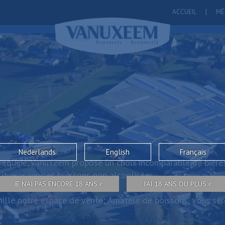
ACCUEIL
MÉ
M
Nederlands
English
Français
 équipe, Vanuxeem propose un choix incomparable de bières
itueux, vins et boissons non alcoolisées.
JE N’AI PAS ENCORE 18 ANS
J’AI 18 ANS OU PLUS
ille notre espace de vente; Amateur de boissons, vous sere