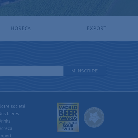
HORECA
EXPORT
Notre société
Nos bières
Drinks
Horeca
Export