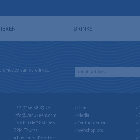
BIEREN
DRINKS
romoties van de drinks,...
+32 (0)56.58.89.23
Home
info@vanuxeem.com
Media
TVA BE0462.838.963
Contacteer Ons
RPM Tournai
webshop pro
« Lanceurs d’alerte »