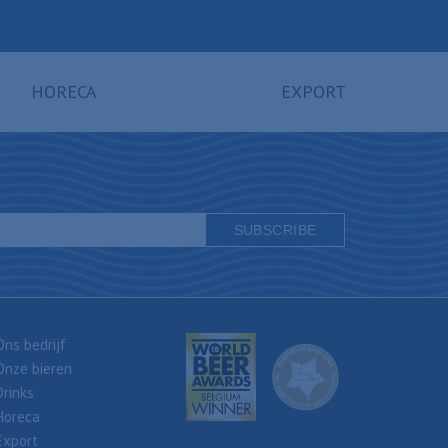
HORECA
EXPORT
Ons bedrijf
Onze bieren
Drinks
Horeca
Export