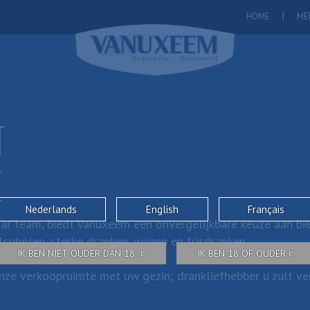
HOME
ME
J
M
Nederlands
English
Français
ar team, biedt Vanuxeem een onvergelijkbare keuze aan bie
coholen, sterke dranken, wijnen en frisdranken.
IK BEN NIET OUDER DAN 18
IK BEN 18 OF OUDER
ze verkoopruimte met uw gezin; drankliefhebber u zult verr