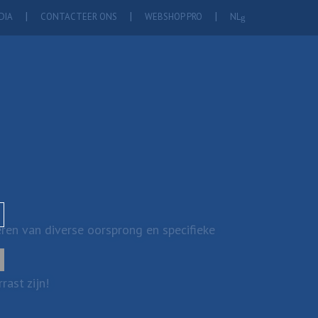
DIA
CONTACTEER ONS
WEBSHOP PRO
NL
ren van diverse oorsprong en specifieke
ast zijn!