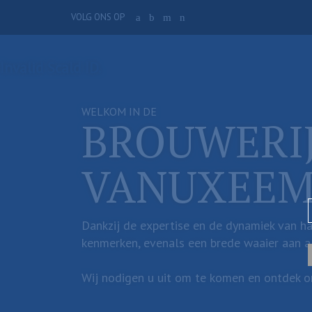
Overslaan
VOLG ONS OP
a
b
m
n
en
naar
de
Invalid Scald ID.
inhoud
gaan
WELKOM IN DE
BROUWERI
VANUXEE
Dankzij de expertise en de dynamiek van ha
kenmerken, evenals een brede waaier aan al
Wij nodigen u uit om te komen en ontdek on