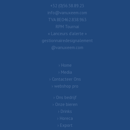
+32 (0)56.58.89.23
info@vanuxeem.com
TVA BE0462.838.963
RPM Tournai
« Lanceurs d’alerte »
gestionnairedesignalement
@vanuxeem.com
Home
Media
Contacteer Ons
webshop pro
Ons bedrijf
Onze bieren
Drinks
Horeca
Export