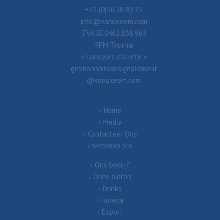
+32 (0)56.58.89.23
info@vanuxeem.com
TVA BE0462.838.963
RPM Tournai
« Lanceurs d’alerte »
gestionnairedesignalement
@vanuxeem.com
Home
Media
Contacteer Ons
webshop pro
Ons bedrijf
Onze bieren
Drinks
Horeca
Export