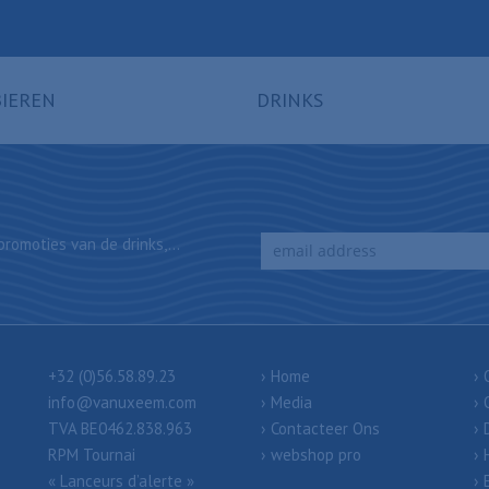
BIEREN
DRINKS
romoties van de drinks,...
+32 (0)56.58.89.23
Home
info@vanuxeem.com
Media
TVA BE0462.838.963
Contacteer Ons
RPM Tournai
webshop pro
« Lanceurs d’alerte »