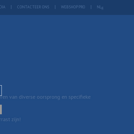
DIA
CONTACTEER ONS
WEBSHOP PRO
NL
ren van diverse oorsprong en specifieke
ast zijn!