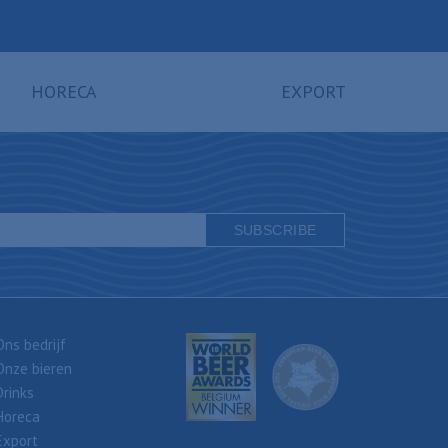
HORECA
EXPORT
Ons bedrijf
Onze bieren
Drinks
Horeca
Export