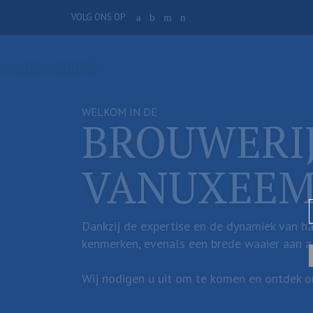
Overslaan
VOLG ONS OP
a
b
m
n
en
naar
de
Invalid Scald ID.
inhoud
gaan
WELKOM IN DE
BROUWERI
VANUXEE
Dankzij de expertise en de dynamiek van ha
kenmerken, evenals een brede waaier aan al
Wij nodigen u uit om te komen en ontdek on