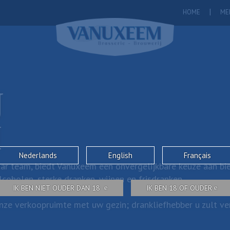
HOME
ME
J
M
Nederlands
English
Français
ar team, biedt Vanuxeem een onvergelijkbare keuze aan bie
coholen, sterke dranken, wijnen en frisdranken.
IK BEN NIET OUDER DAN 18
IK BEN 18 OF OUDER
ze verkoopruimte met uw gezin; drankliefhebber u zult verr