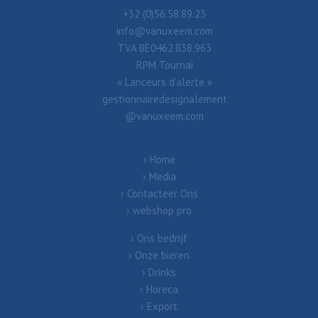
+32 (0)56.58.89.23
info@vanuxeem.com
TVA BE0462.838.963
RPM Tournai
« Lanceurs d’alerte »
gestionnairedesignalement
@vanuxeem.com
Home
Media
Contacteer Ons
webshop pro
Ons bedrijf
Onze bieren
Drinks
Horeca
Export